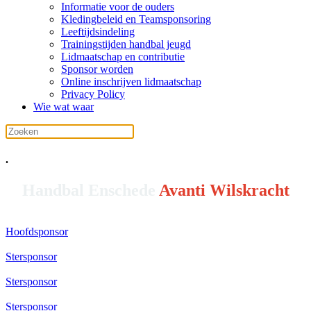
Informatie voor de ouders
Kledingbeleid en Teamsponsoring
Leeftijdsindeling
Trainingstijden handbal jeugd
Lidmaatschap en contributie
Sponsor worden
Online inschrijven lidmaatschap
Privacy Policy
Wie wat waar
.
Handbal Enschede
Avanti Wilskracht
Hoofdsponsor
Stersponsor
Stersponsor
Stersponsor